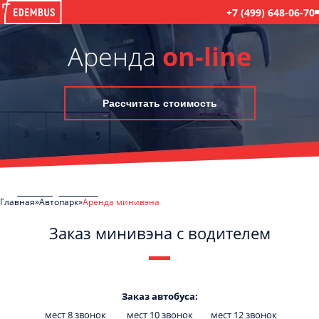
+7 (499) 648-06-70
Аренда
on-line
Рассчитать стоимость
Главная
Автопарк
Аренда минивэна
Заказ минивэна с водителем
C
Политикой конфиденциальности
ознакомлен(а), даю согласие на
обработку моих Персональных данных
Заказ автобуса:
мест 8 звонок
мест 10 звонок
мест 12 звонок